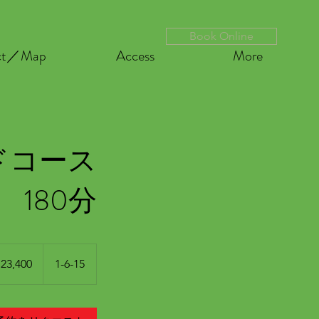
Book Online
ct／Map
Access
More
ドコース
180分
0
23,400
1-6-15