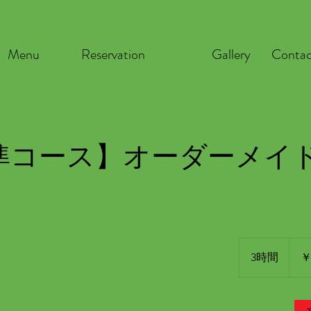
Menu
Reservation
Gallery
Conta
準コース】オーダーメイ
23,40
円
3時間
3
￥
時
間