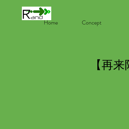
Home
Concept
【再来