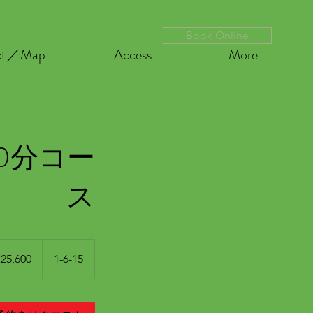
Book Online
ct／Map
Access
More
0分コー
ス
0
25,600
1-6-15