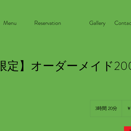
Menu
Reservation
Gallery
Conta
限定】オーダーメイド20
25,60
円
3時間 20分
3
￥
時
間
2