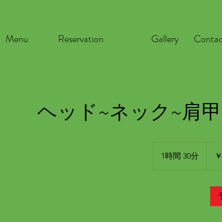
Menu
Reservation
Gallery
Conta
ヘッド~ネック~肩甲
11,88
円
1時間 30分
1
￥
時
3
0
分